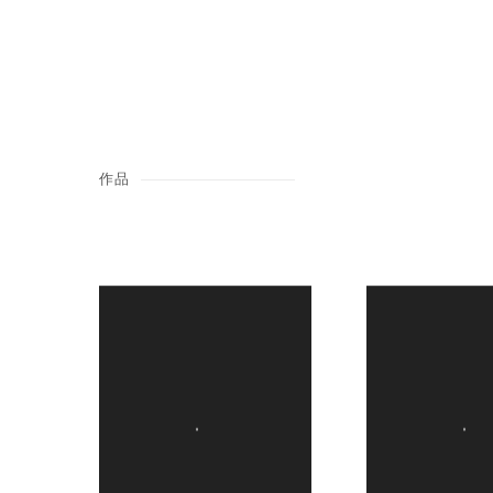
(PDF, OPENS IN A NEW TAB.)
作品