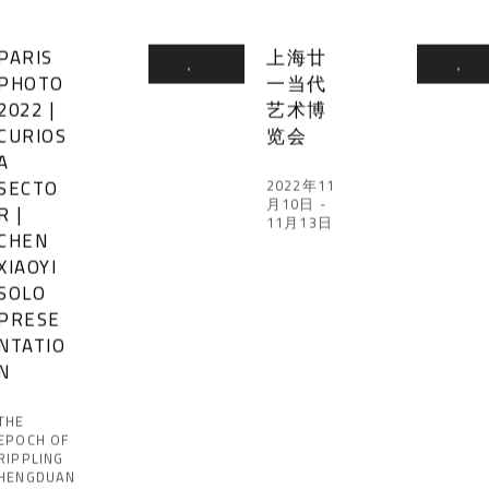
PARIS
上海廿
PHOTO
一当代
2022 |
艺术博
CURIOS
览会
A
SECTO
2022年11
月10日 -
R |
11月13日
CHEN
XIAOYI
SOLO
PRESE
NTATIO
N
THE
EPOCH OF
RIPPLING
HENGDUAN