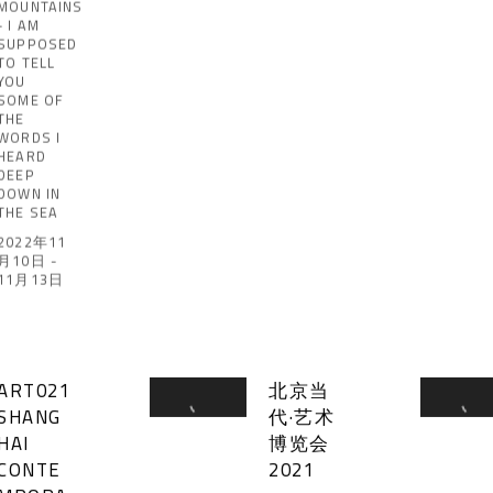
MOUNTAINS
- I AM
SUPPOSED
TO TELL
YOU
SOME OF
THE
WORDS I
HEARD
DEEP
DOWN IN
THE SEA
2022年11
月10日 -
11月13日
ART021
北京当
SHANG
代·艺术
HAI
博览会
CONTE
2021