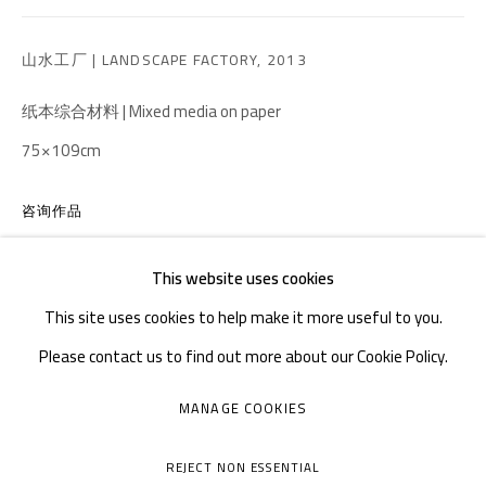
邮箱：
info@1000plateaus.org
山水工厂 | LANDSCAPE FACTORY
,
2013
备案号：
ICP备11008016号-1
蜀
纸本综合材料 | Mixed media on paper
周二至周日：上午10
30 - 下午6
30
:
:
75×109cm
周一闭馆
咨询作品
This website uses cookies
This site uses cookies to help make it more useful to you.
Please contact us to find out more about our Cookie Policy.
MANAGE COOKIES
MANAGE COOKIES
COPYRIGHT © A THOUSAND PLATEAUS ART SPACE
REJECT NON ESSENTIAL
网页支持 ARTLOGIC