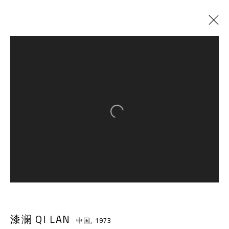
漆澜 QI LAN
中国,
1973
简介
简历
作品
展览
ART FAIRS
新闻
Open a larger version of the follow
出版物
分享
BROWSE ARTISTS
千高原艺术空间
-610041
中国四川省成都市高新区铁像寺水街南广场
漆澜 QI LAN
中国,
1973
座机：
+86 028 85126358