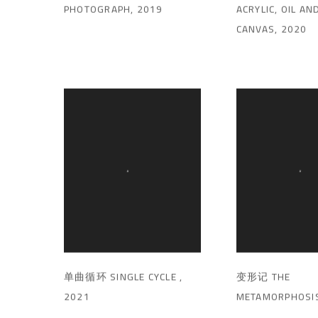
PHOTOGRAPH
,
2019
ACRYLIC
,
OIL AN
CANVAS
,
2020
单曲循环 SINGLE CYCLE
,
变形记 THE
2021
METAMORPHOSI