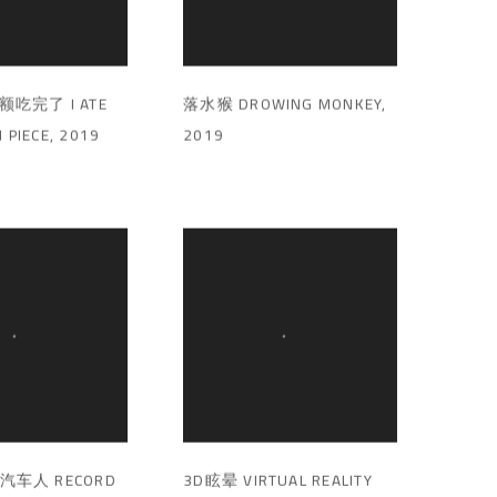
吃完了 I ATE
落水猴 DROWING MONKEY
,
 PIECE
,
2019
2019
车人 RECORD
3D眩晕 VIRTUAL REALITY