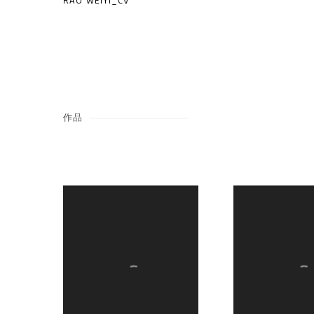
RAO WEIYI_CV
(PDF, OPENS IN A NEW TAB.)
作品