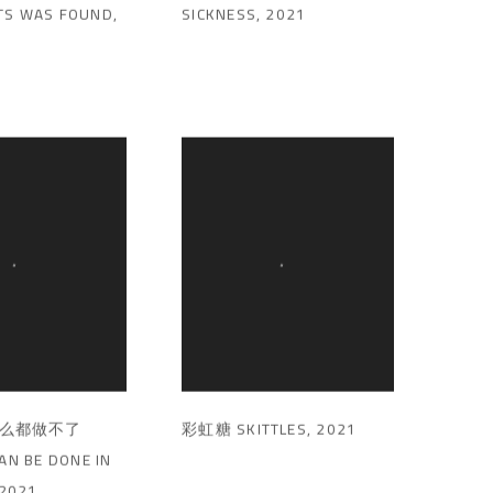
S WAS FOUND
,
SICKNESS
,
2021
彩虹糖 SKITTLES
,
2021
么都做不了
AN BE DONE IN
2021