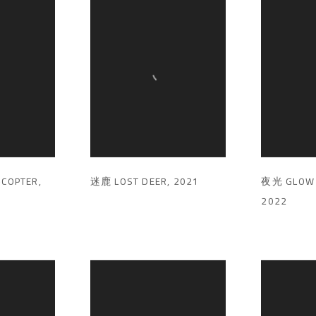
COPTER
,
迷鹿 LOST DEER
,
2021
夜光 GLOW 
2022