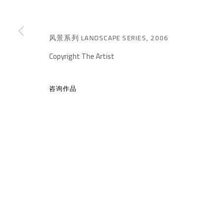
风景系列 LANDSCAPE SERIES
,
2006
Copyright The Artist
千高原艺术空间
-610041
咨询作品
中国四川省成都市高新区铁像寺水街南广场
座机：
+86 028 85126358
邮箱：
info@1000plateaus.org
备案号：
ICP备11008016号-1
蜀
MANAGE COOKIES
COPYRIGHT © A THOUSAND PLATEAUS ART SPACE
网页