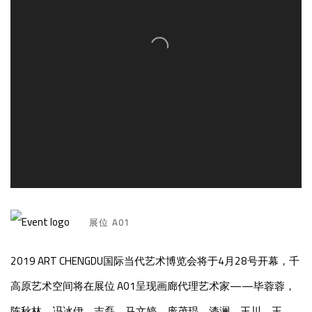
展位 A01
2019 ART CHENGDU国际当代艺术博览会将于4月28号开幕，千
高原艺术空间将在展位 A01呈现画廊代理艺术家——毕蓉蓉，
陈秋林，冯冰伊，吉磊，马文婷，庞茂琨，漆澜，王川，王