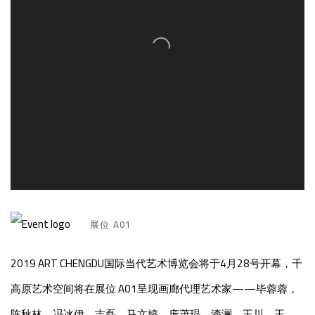
展位 A01
2019 ART CHENGDU国际当代艺术博览会将于4月28号开幕，千
高原艺术空间将在展位 A01呈现画廊代理艺术家——毕蓉蓉，
陈秋林，冯冰伊，吉磊，马文婷，庞茂琨，漆澜，王川，王