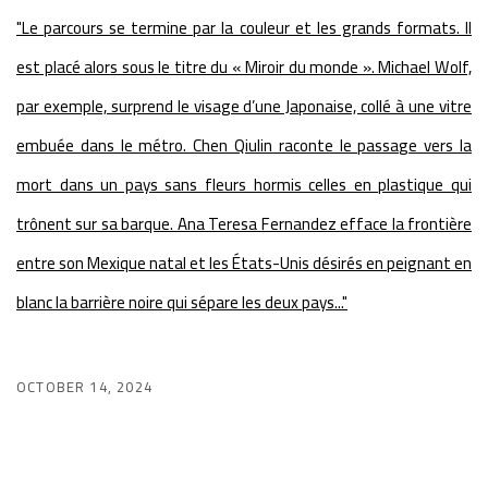
"Le parcours se termine par la couleur et les grands formats. Il
est placé alors sous le titre du « Miroir du monde ». Michael Wolf,
par exemple, surprend le visage d’une Japonaise, collé à une vitre
embuée dans le métro. Chen Qiulin raconte le passage vers la
mort dans un pays sans fleurs hormis celles en plastique qui
trônent sur sa barque. Ana Teresa Fernandez efface la frontière
entre son Mexique natal et les États-Unis désirés en peignant en
blanc la barrière noire qui sépare les deux pays..."
OCTOBER 14, 2024