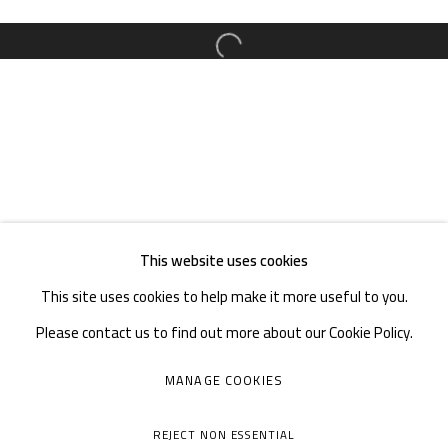
邮箱：
info@1000plateaus.org
Open a larger version of the follow
备案号：
ICP备11008016号-1
蜀
周二至周日：上午10
30 - 下午6
30
:
:
周一闭馆
This website uses cookies
This site uses cookies to help make it more useful to you.
Please contact us to find out more about our Cookie Policy.
MANAGE COOKIES
MANAGE COOKIES
COPYRIGHT © A THOUSAND PLATEAUS ART SPACE
REJECT NON ESSENTIAL
网页支持 ARTLOGIC