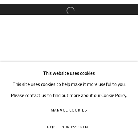
邮箱：
info@1000plateaus.org
备案号：
ICP备11008016号-1
蜀
Open a larger version of the follow
周二至周日：上午10
30 - 下午6
30
:
:
周一闭馆
This website uses cookies
This site uses cookies to help make it more useful to you.
Please contact us to find out more about our Cookie Policy.
MANAGE COOKIES
MANAGE COOKIES
COPYRIGHT © A THOUSAND PLATEAUS ART SPACE
REJECT NON ESSENTIAL
网页支持 ARTLOGIC