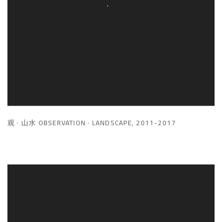
观 · 山水 OBSERVATION · LANDSCAPE
,
2011-2017