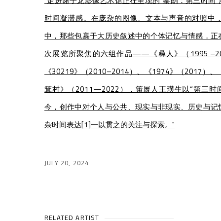
"走进谢子龙影像艺术馆正在呈现的“黎朗：第三时间
时间凝滞感。在庞杂的图像、文本与声音的对照中
中，那些包裹于大历史叙述中的个体记忆与情感，正
次展览所聚焦的六组作品——《彝人》（1995 –2
《30219》（2010–2014）、《1974》（2017
箕村》（2011—2022），策展人王璜生以“第三时
今，创作中对个人与公共、现实与非现实、历史与记
杂时间表达[1]一以贯之的关注与探索。"
JULY 20, 2024
RELATED ARTIST