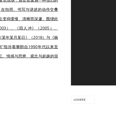
”展览现场，观众会遭遇一种强烈的
，在拍照、书写与讲述的动作交叠
在变得缓慢、清晰而深邃。围绕此
003）、《四人冲》（2005）、
）、《某年某月某日》（2018）与《杨
间”指涉着黎朗自1990年代以来至
忆、情感与思辨、观念与超越的混
SHARE