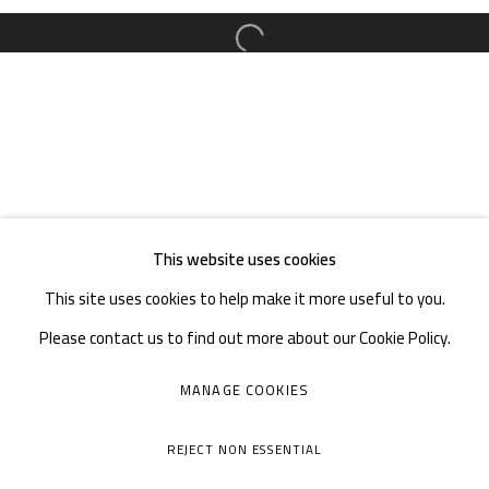
邮箱：
info@1000plateaus.org
备案号：
ICP备11008016号-1
蜀
Open a larger version of the follow
周二至周日：上午10
30 - 下午6
30
:
:
周一闭馆
This website uses cookies
This site uses cookies to help make it more useful to you.
Please contact us to find out more about our Cookie Policy.
MANAGE COOKIES
MANAGE COOKIES
COPYRIGHT © A THOUSAND PLATEAUS ART SPACE
REJECT NON ESSENTIAL
网页支持 ARTLOGIC