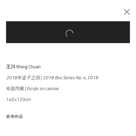
Open a larger version of the follow
正在展出
以往展览
条条框框
:
王川个展
王川 Wang Chuan
2018年4月24日 - 7月22日
2018年盒子之四 | 2018 Box Series No. 4
, 2018
布面丙烯 | Acrylic on canvas
140×120cm
千高原艺术空间
-610041
中国四川省成都市高新区铁像寺水街南广场
咨询作品
座机：
+86 028 85126358