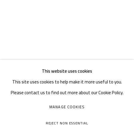
邮箱：
info@1000plateaus.org
备案号：
ICP备11008016号-1
蜀
周二至周日：上午10
30 - 下午6
30
:
:
周一闭馆
This website uses cookies
This site uses cookies to help make it more useful to you.
Please contact us to find out more about our Cookie Policy.
MANAGE COOKIES
MANAGE COOKIES
COPYRIGHT © A THOUSAND PLATEAUS ART SPACE
REJECT NON ESSENTIAL
网页支持 ARTLOGIC