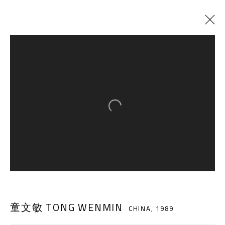
正在展出
以往展览
规训的逃逸
:
童文敏个展
Open a larger version of the follow
2019年4月8日 - 6月9日
千高原艺术空间
-610041
中国四川省成都市高新区铁像寺水街南广场
童文敏 TONG WENMIN
座机：
+86 028 85126358
CHINA,
1989