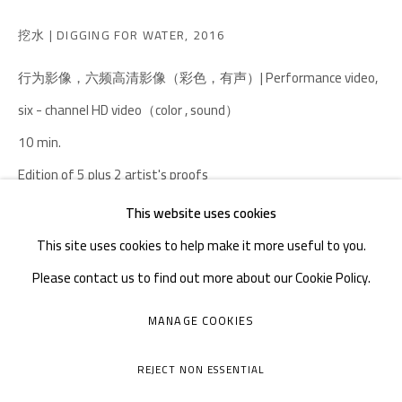
邮箱：
info@1000plateaus.org
备案号：
ICP备11008016号-1
挖水 | DIGGING FOR WATER
,
2016
蜀
行为影像，六频高清影像（彩色，有声）| Performance video,
周二至周日：上午10
30 - 下午6
30
:
:
six - channel HD video（color , sound）
周一闭馆
10 min.
Edition of 5 plus 2 artist's proofs
This website uses cookies
Copyright The Artist
This site uses cookies to help make it more useful to you.
Please contact us to find out more about our Cookie Policy.
咨询作品
MANAGE COOKIES
MANAGE COOKIES
过程：每天在干枯的河床上挖水，连续七天。
COPYRIGHT © A THOUSAND PLATEAUS ART SPACE
Process：I dug for water on a dry riverbed every day for 7
REJECT NON ESSENTIAL
网页支持 ARTLOGIC