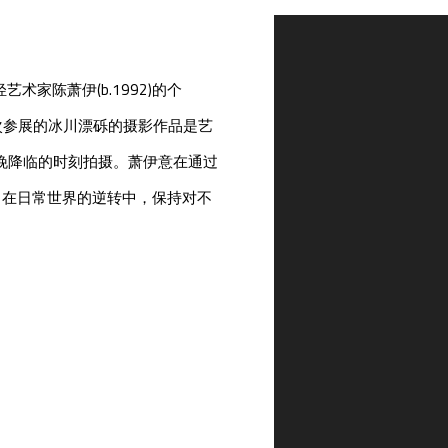
Open a larger version of th
艺术家陈萧伊(b.1992)的个
此次参展的冰川漂砾的摄影作品是艺
夜晚降临的时刻拍摄。萧伊意在通过
，在日常世界的逆转中，保持对不